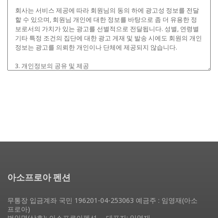
아소프로아 펜션
무통장 입금계좌 국민 196201-04-253063 예금주 : 임영재(아소
프로아)
법인명(상호): 아소프로아펜션
대표자: 임영재